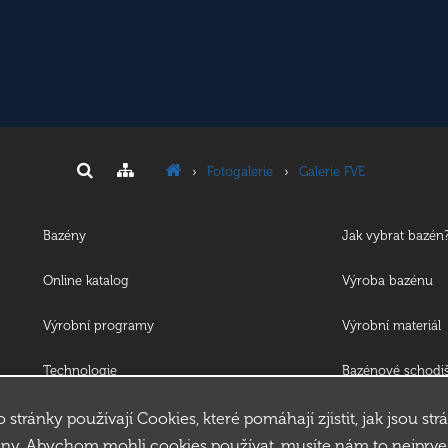
›
Fotogalerie
›
Galerie FVE
Bazény
Jak vybrat bazén
Online katalog
Výroba bazénu
Výrobní programy
Výrobní materiál
Technologie
Bazénové schodi
o stránky používají Cookies, které pomáhají zjistit, jak jsou str
ny. Abychom mohli cookies používat, musíte nám to nejprve 