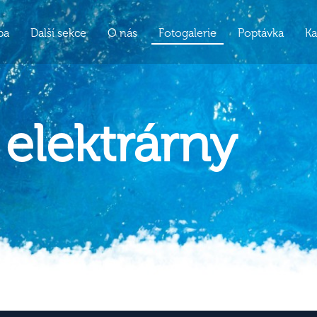
ba
Další sekce
O nás
Fotogalerie
Poptávka
Ka
 elektrárny