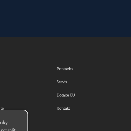
?
Poptávka
Servis
Dotace EU
ště
Kontakt
ánky
povolit.