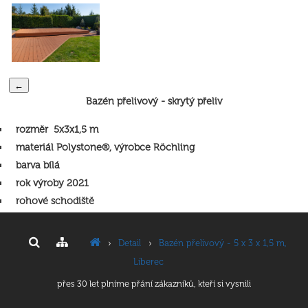
←
Bazén přelivový - skrytý přeliv
rozměr 5x3x1,5 m
materiál Polystone®, výrobce Röchling
barva bílá
rok výroby 2021
rohové schodiště
›
Detail
›
Bazén přelivový - 5 x 3 x 1,5 m,
Liberec
přes 30 let plníme přání zákazníků, kteří si vysnili