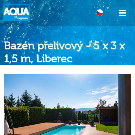
DE
Bazén přelivový - 5 x 3 x
1,5 m, Liberec